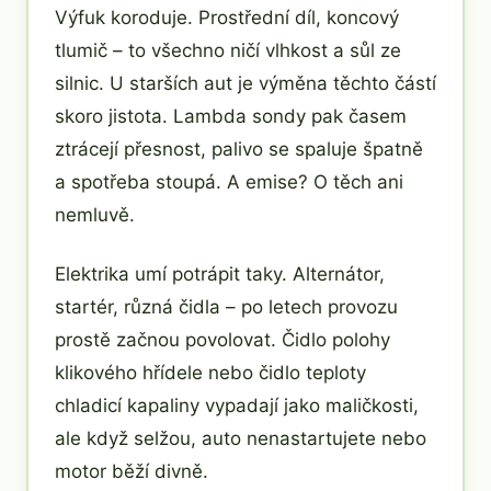
Výfuk koroduje. Prostřední díl, koncový
tlumič – to všechno ničí vlhkost a sůl ze
silnic. U starších aut je výměna těchto částí
skoro jistota. Lambda sondy pak časem
ztrácejí přesnost, palivo se spaluje špatně
a spotřeba stoupá. A emise? O těch ani
nemluvě.
Elektrika umí potrápit taky. Alternátor,
startér, různá čidla – po letech provozu
prostě začnou povolovat. Čidlo polohy
klikového hřídele nebo čidlo teploty
chladicí kapaliny vypadají jako maličkosti,
ale když selžou, auto nenastartujete nebo
motor běží divně.