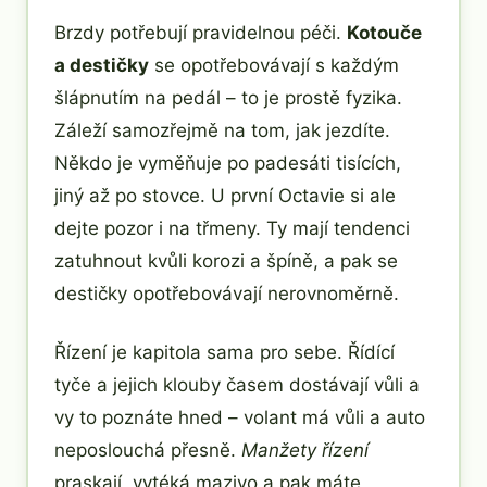
Brzdy potřebují pravidelnou péči.
Kotouče
a destičky
se opotřebovávají s každým
šlápnutím na pedál – to je prostě fyzika.
Záleží samozřejmě na tom, jak jezdíte.
Někdo je vyměňuje po padesáti tisících,
jiný až po stovce. U první Octavie si ale
dejte pozor i na třmeny. Ty mají tendenci
zatuhnout kvůli korozi a špíně, a pak se
destičky opotřebovávají nerovnoměrně.
Řízení je kapitola sama pro sebe. Řídící
tyče a jejich klouby časem dostávají vůli a
vy to poznáte hned – volant má vůli a auto
neposlouchá přesně.
Manžety řízení
praskají, vytéká mazivo a pak máte