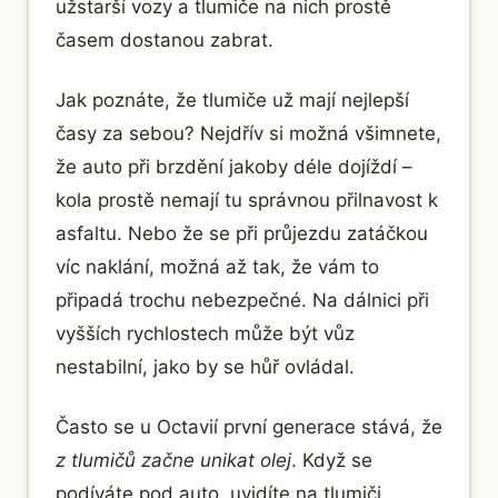
užstarší vozy a tlumiče na nich prostě
časem dostanou zabrat.
Jak poznáte, že tlumiče už mají nejlepší
časy za sebou? Nejdřív si možná všimnete,
že auto při brzdění jakoby déle dojíždí –
kola prostě nemají tu správnou přilnavost k
asfaltu. Nebo že se při průjezdu zatáčkou
víc naklání, možná až tak, že vám to
připadá trochu nebezpečné. Na dálnici při
vyšších rychlostech může být vůz
nestabilní, jako by se hůř ovládal.
Často se u Octavií první generace stává, že
z tlumičů začne unikat olej
. Když se
podíváte pod auto, uvidíte na tlumiči