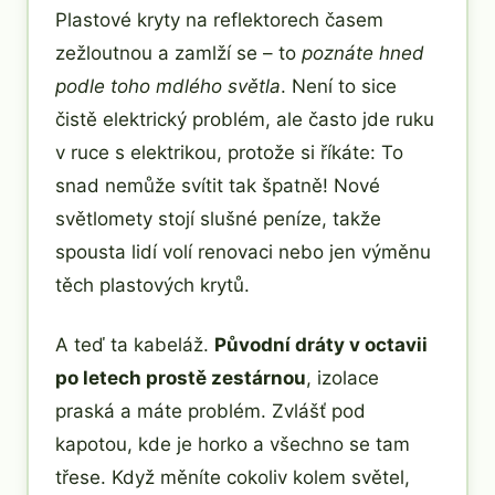
Plastové kryty na reflektorech časem
zežloutnou a zamlží se – to
poznáte hned
podle toho mdlého světla
. Není to sice
čistě elektrický problém, ale často jde ruku
v ruce s elektrikou, protože si říkáte: To
snad nemůže svítit tak špatně! Nové
světlomety stojí slušné peníze, takže
spousta lidí volí renovaci nebo jen výměnu
těch plastových krytů.
A teď ta kabeláž.
Původní dráty v octavii
po letech prostě zestárnou
, izolace
praská a máte problém. Zvlášť pod
kapotou, kde je horko a všechno se tam
třese. Když měníte cokoliv kolem světel,