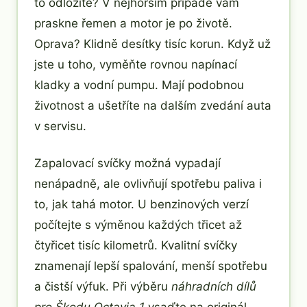
to odložíte? V nejhorším případě vám
praskne řemen a motor je po životě.
Oprava? Klidně desítky tisíc korun. Když už
jste u toho, vyměňte rovnou napínací
kladky a vodní pumpu. Mají podobnou
životnost a ušetříte na dalším zvedání auta
v servisu.
Zapalovací svíčky možná vypadají
nenápadně, ale ovlivňují spotřebu paliva i
to, jak tahá motor. U benzinových verzí
počítejte s výměnou každých třicet až
čtyřicet tisíc kilometrů. Kvalitní svíčky
znamenají lepší spalování, menší spotřebu
a čistší výfuk. Při výběru
náhradních dílů
pro Škodu Octavia 1
vsaďte na originál