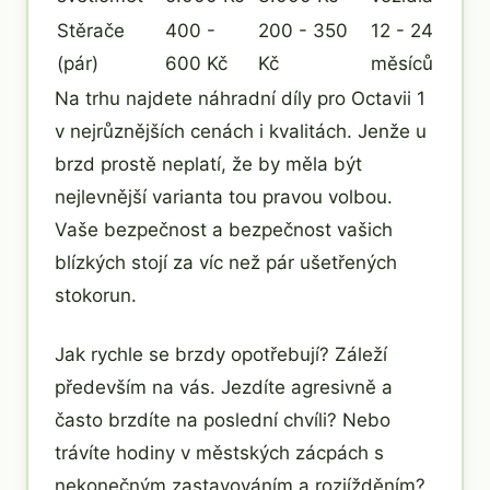
Stěrače
400 -
200 - 350
12 - 24
(pár)
600 Kč
Kč
měsíců
Na trhu najdete náhradní díly pro Octavii 1
v nejrůznějších cenách i kvalitách. Jenže u
brzd prostě neplatí, že by měla být
nejlevnější varianta tou pravou volbou.
Vaše bezpečnost a bezpečnost vašich
blízkých stojí za víc než pár ušetřených
stokorun.
Jak rychle se brzdy opotřebují? Záleží
především na vás. Jezdíte agresivně a
často brzdíte na poslední chvíli? Nebo
trávíte hodiny v městských zácpách s
nekonečným zastavováním a rozjížděním?