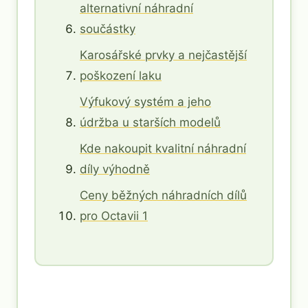
alternativní náhradní
součástky
Karosářské prvky a nejčastější
poškození laku
Výfukový systém a jeho
údržba u starších modelů
Kde nakoupit kvalitní náhradní
díly výhodně
Ceny běžných náhradních dílů
pro Octavii 1