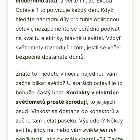
moderního auta
, a věřte mi, že Škoda
Octavia 1 to potvrzuje každý den. Když
hledáte náhradní díly pro tuhle oblíbenou
octavii, nezapomeňte se pořádně podívat
na kvalitu elektriky, hlavně u světel. Vždyť
světlomety rozhodují o tom, jestli se večer
bezpečně dostanete domů.
Znáte to – jedete v noci a najednou vám
začne blikat světlo? U starších octavií je to
bohužel častý host.
Kontakty v elektrice
světlometů prostě korodují
, to je jejich
osud. Vlhkost se dostane do konektorů a
začne tam dělat paseku. Výsledek? Někdy
svítíte, jindy ne, nebo vám
světla jen tak
poblikávají
, jako by měla vlastní vůli. Takže