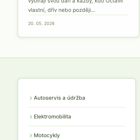
vybírají svou daň a každý, kdo Octavii
vlastní, dřív nebo později...
20. 05. 2026
Autoservis a údržba
Elektromobilita
Motocykly