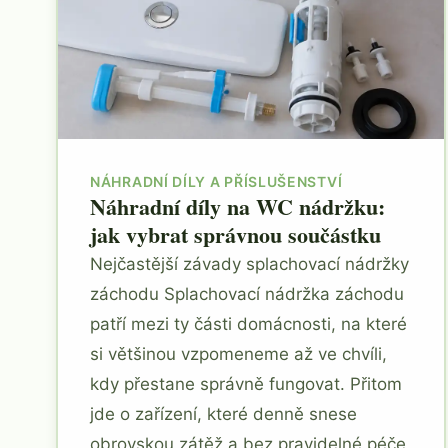
NÁHRADNÍ DÍLY A PŘÍSLUŠENSTVÍ
Náhradní díly na WC nádržku:
jak vybrat správnou součástku
Nejčastější závady splachovací nádržky
záchodu Splachovací nádržka záchodu
patří mezi ty části domácnosti, na které
si většinou vzpomeneme až ve chvíli,
kdy přestane správně fungovat. Přitom
jde o zařízení, které denně snese
obrovskou zátěž a bez pravidelné péče