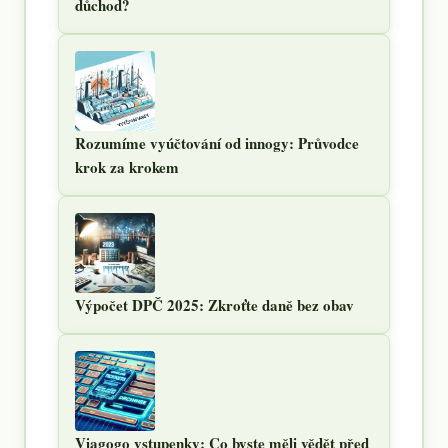
důchod?
Rozumíme vyúčtování od innogy: Průvodce
krok za krokem
Výpočet DPČ 2025: Zkroťte daně bez obav
Viagogo vstupenky: Co byste měli vědět před