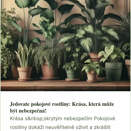
Jedovate pokojové rostliny: Krása, která může
být nebezpečná!
Krása s&nbsp;skrytým nebezpečím Pokojové
rostliny dokáží neuvěřitelně oživit a zkrášlit