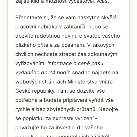
zajistí klid a možnost vycestovat včas.
Představte si, že se vám naskytne skvělá
pracovní nabídka v zahraničí, nebo se
dozvíte radostnou novinu o svatbě vašeho
blízkého přítele za oceánem. V takových
chvílích nechcete ztrácet čas zdlouhavým
vyřizováním.
Informace o ceně pasu
vydaného do 24 hodin
snadno najdete na
webových stránkách Ministerstva vnitra
České republiky. Tam se dozvíte vše
potřebné a budete připraveni vyřídit vše
rychle a bez zbytečných průtahů. Nebojte
se poplatku za expresní vyřízení -
považujte ho za investici do vašeho
pohodlí a nezapomenutelných zážitků!