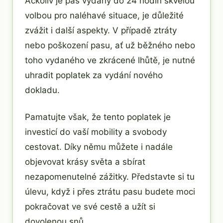
Ačkoliv je pas vydaný do 24 hodin skvělou
volbou pro naléhavé situace, je důležité
zvážit i další aspekty. V případě ztráty
nebo poškození pasu, ať už běžného nebo
toho vydaného ve zkrácené lhůtě, je nutné
uhradit poplatek za vydání nového
dokladu.
Pamatujte však, že tento poplatek je
investicí do vaší mobility a svobody
cestovat. Díky němu můžete i nadále
objevovat krásy světa a sbírat
nezapomenutelné zážitky. Představte si tu
úlevu, když i přes ztrátu pasu budete moci
pokračovat ve své cestě a užít si
dovolenou snů.