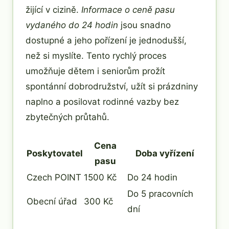
žijící v cizině.
Informace o ceně pasu
vydaného do 24 hodin
jsou snadno
dostupné a jeho pořízení je jednodušší,
než si myslíte. Tento rychlý proces
umožňuje dětem i seniorům prožít
spontánní dobrodružství, užít si prázdniny
naplno a posilovat rodinné vazby bez
zbytečných průtahů.
Cena
Poskytovatel
Doba vyřízení
pasu
Czech POINT
1500 Kč
Do 24 hodin
Do 5 pracovních
Obecní úřad
300 Kč
dní