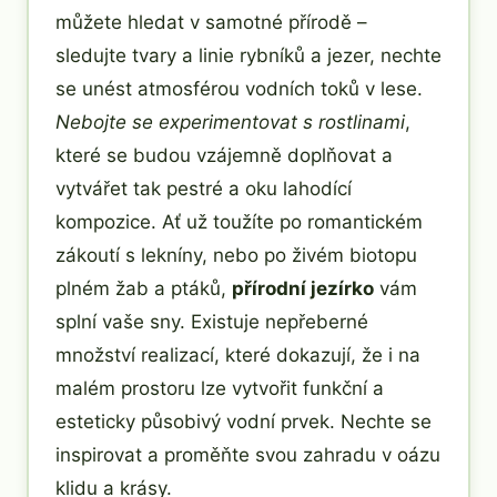
můžete hledat v samotné přírodě –
sledujte tvary a linie rybníků a jezer, nechte
se unést atmosférou vodních toků v lese.
Nebojte se experimentovat s rostlinami
,
které se budou vzájemně doplňovat a
vytvářet tak pestré a oku lahodící
kompozice. Ať už toužíte po romantickém
zákoutí s lekníny, nebo po živém biotopu
plném žab a ptáků,
přírodní jezírko
vám
splní vaše sny. Existuje nepřeberné
množství realizací, které dokazují, že i na
malém prostoru lze vytvořit funkční a
esteticky působivý vodní prvek. Nechte se
inspirovat a proměňte svou zahradu v oázu
klidu a krásy.