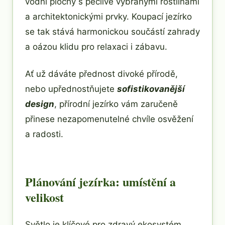
vodní plochy s pečlivě vybranými rostlinami
a architektonickými prvky. Koupací jezírko
se tak stává harmonickou součástí zahrady
a oázou klidu pro relaxaci i zábavu.
Ať už dáváte přednost divoké přírodě,
nebo upřednostňujete
sofistikovanější
design
, přírodní jezírko vám zaručeně
přinese nezapomenutelné chvíle osvěžení
a radosti.
Plánování jezírka: umístění a
velikost
Světlo je klíčové pro zdravý ekosystém