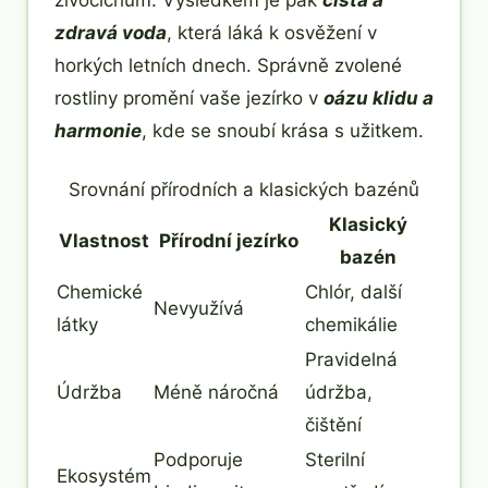
živočichům. Výsledkem je pak
čistá a
zdravá voda
, která láká k osvěžení v
horkých letních dnech. Správně zvolené
rostliny promění vaše jezírko v
oázu klidu a
harmonie
, kde se snoubí krása s užitkem.
Srovnání přírodních a klasických bazénů
Klasický
Vlastnost
Přírodní jezírko
bazén
Chemické
Chlór, další
Nevyužívá
látky
chemikálie
Pravidelná
Údržba
Méně náročná
údržba,
čištění
Podporuje
Sterilní
Ekosystém