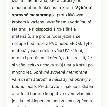
kvalitní membrána, která zaručí jeho
dlouhodobou funkčnost a krásu.
Výběr té
správné membrány
je proto klíčovým
krokem k vašemu vysněnému vodnímu ráji.
Na trhu je k dispozici široká škála
materiálů, ale pro přírodní jezírka se
nejlépe hodí fólie z PVC nebo EPDM. Tyto
materiály jsou odolné vůči UV záření,
mrazu i prorůstání kořenů, a tak zajistí, že
si vaše jezírko uchová svůj tvar a krásu po
mnoho let.
Správně zvolená membrána
vám ušetří starosti a náklady na opravy v
budoucnosti.
Představte si, jak se s klidem
a radostí budete koupat ve svém vlastním
jezírku, obklopeni bujnou zelení a zpěvem