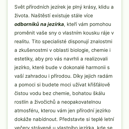
Svět přírodních jezírek je plný krásy, klidu a
života. Naštěstí existuje stále více
odborníků na jezírka
, kteří vám pomohou
proměnit vaše sny o vlastním kousku ráje v
realitu. Tito specialisté disponují znalostmi
a zkušenostmi v oblasti biologie, chemie i
estetiky, aby pro vás navrhli a realizovali
jezírko, které bude v dokonalé harmonii s
vaší zahradou i přírodou. Díky jejich radám
a pomoci si budete moci užívat křišťálově
čistou vodu bez chemie, bohatou škálu
rostlin a živočichů a neopakovatelnou
atmosféru, kterou vám jen přírodní jezírko
dokáže nabídnout. Představte si teplé letní
večery strávené u vlastního jezírka, kde se