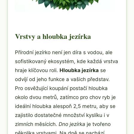
Vrstvy a hloubka jezírka
Přírodní jezírko není jen díra s vodou, ale
sofistikovaný ekosystém, kde každá vrstva
hraje klíčovou roli.
Hloubka jezírka
se
odvíjí od jeho funkce a vašich představ.
Pro osvěžující koupání postačí hloubka
okolo dvou metrů, zatímco pro chov ryb je
ideální hloubka alespoň 2,5 metru, aby se
zajistilo dostatečné množství kyslíku i v
zimních měsících.
Dno jezírka
je tvořeno
několika vrstvami. Na dně se nachází