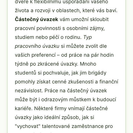
dveře k flexibilnímu uspořádání vašeho
života a rozvoji v oblastech, které vás baví.
Částečný úvazek
vám umožní skloubit
pracovní povinnosti s osobními zájmy,
studiem nebo péčí o rodinu.
Typ
pracovního úvazku
si můžete zvolit dle
vašich preferencí – od práce na pár hodin
týdně po zkrácené úvazky. Mnoho
studentů si pochvaluje, jak jim brigády
pomohly získat cenné zkušenosti a finanční
nezávislost. Práce na částečný úvazek
může být i odrazovým můstkem k budoucí
kariéře. Některé firmy vnímají částečné
úvazky jako ideální způsob, jak si
"vychovat" talentované zaměstnance pro