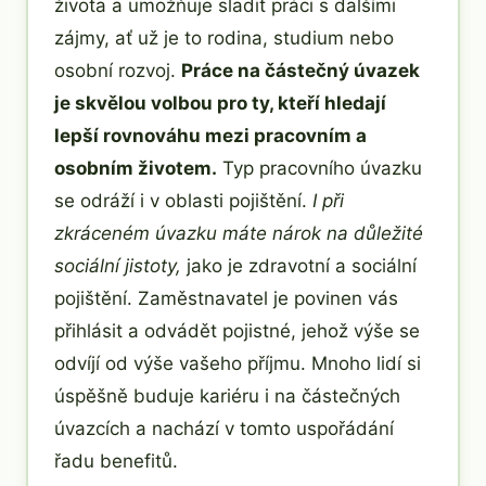
života a umožňuje sladit práci s dalšími
zájmy, ať už je to rodina, studium nebo
osobní rozvoj.
Práce na částečný úvazek
je skvělou volbou pro ty, kteří hledají
lepší rovnováhu mezi pracovním a
osobním životem.
Typ pracovního úvazku
se odráží i v oblasti pojištění.
I při
zkráceném úvazku máte nárok na důležité
sociální jistoty,
jako je zdravotní a sociální
pojištění. Zaměstnavatel je povinen vás
přihlásit a odvádět pojistné, jehož výše se
odvíjí od výše vašeho příjmu. Mnoho lidí si
úspěšně buduje kariéru i na částečných
úvazcích a nachází v tomto uspořádání
řadu benefitů.