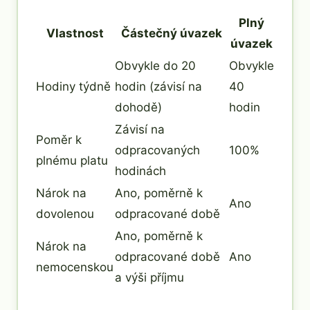
Plný
Vlastnost
Částečný úvazek
úvazek
Obvykle do 20
Obvykle
Hodiny týdně
hodin (závisí na
40
dohodě)
hodin
Závisí na
Poměr k
odpracovaných
100%
plnému platu
hodinách
Nárok na
Ano, poměrně k
Ano
dovolenou
odpracované době
Ano, poměrně k
Nárok na
odpracované době
Ano
nemocenskou
a výši příjmu