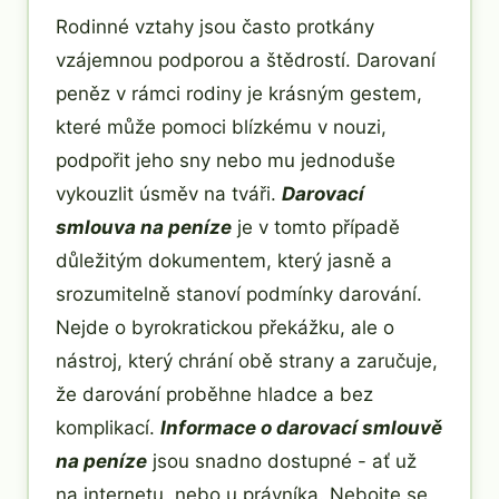
Rodinné vztahy jsou často protkány
vzájemnou podporou a štědrostí. Darovaní
peněz v rámci rodiny je krásným gestem,
které může pomoci blízkému v nouzi,
podpořit jeho sny nebo mu jednoduše
vykouzlit úsměv na tváři.
Darovací
smlouva na peníze
je v tomto případě
důležitým dokumentem, který jasně a
srozumitelně stanoví podmínky darování.
Nejde o byrokratickou překážku, ale o
nástroj, který chrání obě strany a zaručuje,
že darování proběhne hladce a bez
komplikací.
Informace o darovací smlouvě
na peníze
jsou snadno dostupné - ať už
na internetu, nebo u právníka. Nebojte se