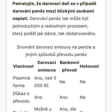
Pamatujte, že darovací daň se v případě
darování peněz mezi blízkými osobami
neplatí.
Darování peněz tak může být
jednoduchým a radostným procesem,
který potěší jak dárce, tak obdarovaného.
Srovnání darovací smlouvy na peníze a
jiných způsobů převodu peněz
Darovací
Bankovní
Vlastnost
Hotovost
smlouva
převod
Písemná
Ano, nad 5
Ne
Ne
forma
000 Kč
Důkaz o
Ano
Ano
Ne
převodu
Možné u
Ano, dle