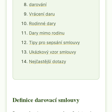
darování
Vrácení daru
Rodinné dary
Dary mimo rodinu
Tipy pro sepsání smlouvy
Ukázkový vzor smlouvy
Nejčastější dotazy
Definice darovací smlouvy