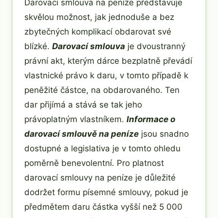
Darovací smlouva na peníze představuje
skvělou možnost, jak jednoduše a bez
zbytečných komplikací obdarovat své
blízké.
Darovací smlouva
je dvoustranný
právní akt, kterým dárce bezplatně převádí
vlastnické právo k daru, v tomto případě k
peněžité částce, na obdarovaného. Ten
dar přijímá a stává se tak jeho
právoplatným vlastníkem.
Informace o
darovací smlouvě na peníze
jsou snadno
dostupné a legislativa je v tomto ohledu
poměrně benevolentní. Pro platnost
darovací smlouvy na peníze je důležité
dodržet formu písemné smlouvy, pokud je
předmětem daru částka vyšší než 5 000