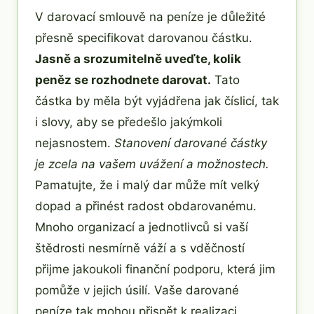
V darovací smlouvě na peníze je důležité
přesně specifikovat darovanou částku.
Jasně a srozumitelně uveďte, kolik
peněz se rozhodnete darovat.
Tato
částka by měla být vyjádřena jak číslicí, tak
i slovy, aby se předešlo jakýmkoli
nejasnostem.
Stanovení darované částky
je zcela na vašem uvážení a možnostech.
Pamatujte, že i malý dar může mít velký
dopad a přinést radost obdarovanému.
Mnoho organizací a jednotlivců si vaší
štědrosti nesmírně váží a s vděčností
přijme jakoukoli finanční podporu, která jim
pomůže v jejich úsilí. Vaše darované
peníze tak mohou přispět k realizaci