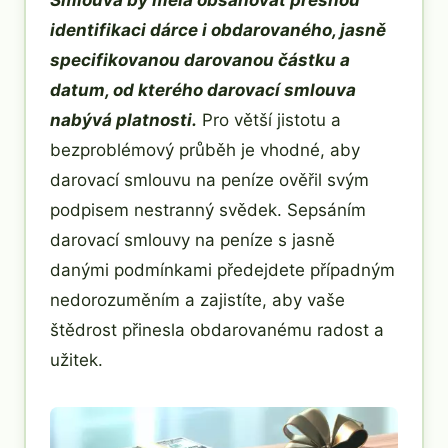
Smlouva by měla obsahovat přesnou
identifikaci dárce i obdarovaného, jasně
specifikovanou darovanou částku a
datum, od kterého darovací smlouva
nabývá platnosti.
Pro větší jistotu a
bezproblémový průběh je vhodné, aby
darovací smlouvu na peníze ověřil svým
podpisem nestranný svědek. Sepsáním
darovací smlouvy na peníze s jasně
danými podmínkami předejdete případným
nedorozuměním a zajistíte, aby vaše
štědrost přinesla obdarovanému radost a
užitek.