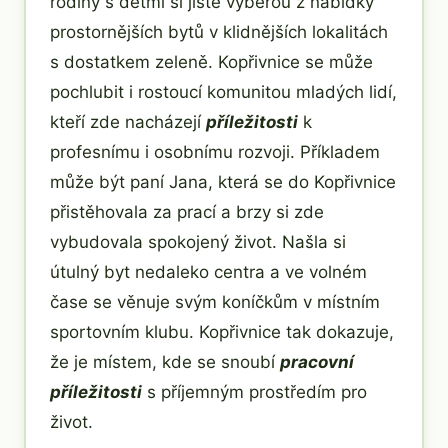
rodiny s dětmi si jistě vyberou z nabídky
prostornějších bytů v klidnějších lokalitách
s dostatkem zeleně. Kopřivnice se může
pochlubit i rostoucí komunitou mladých lidí,
kteří zde nacházejí
příležitosti
k
profesnímu i osobnímu rozvoji. Příkladem
může být paní Jana, která se do Kopřivnice
přistěhovala za prací a brzy si zde
vybudovala spokojený život. Našla si
útulný byt nedaleko centra a ve volném
čase se věnuje svým koníčkům v místním
sportovním klubu. Kopřivnice tak dokazuje,
že je místem, kde se snoubí
pracovní
příležitosti
s příjemným prostředím pro
život.