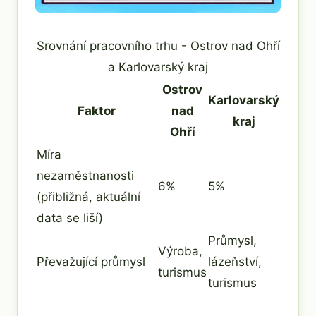
Srovnání pracovního trhu - Ostrov nad Ohří
a Karlovarský kraj
Ostrov
Karlovarský
Faktor
nad
kraj
Ohří
Míra
nezaměstnanosti
6%
5%
(přibližná, aktuální
data se liší)
Průmysl,
Výroba,
Převažující průmysl
lázeňství,
turismus
turismus