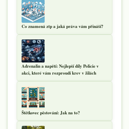
Co znamená ztp a jaká práva vám přináší?
Adrenalin a napětí: Nejlepší díly Policie v
akci, které vám rozproudí krev v žilách
Štětkovec pěstování: Jak na to?