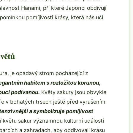
lavnost Hanami, při které Japonci obdivují
ipomínkou pomíjivosti krásy, která nás učí
květů
ra, je opadavý strom pocházející z
egantním habitem s rozložitou korunou,
oucí podívanou.
Květy sakury jsou obvykle
jaře v bohatých trsech ještě před vyrašením
intenzivnější a symbolizuje pomíjivost
 květu sakur významnou kulturní událostí
 parcích a zahradách, aby obdivovali krásu