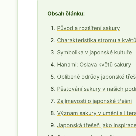
Obsah článku:
Původ a rozšíření sakury
Charakteristika stromu a květ
Symbolika v japonské kultuře
Hanami: Oslava květů sakury
Oblíbené odrůdy japonské tře
Pěstování sakury v našich po
Zajímavosti o japonské třešni
Význam sakury v umění a liter
Japonská třešeň jako inspirac