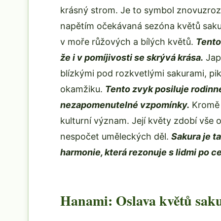
krásný strom. Je to symbol znovuzroze
napětím očekávaná sezóna květů saku
v moře růžových a bílých květů.
Tento
že i v pomíjivosti se skrývá krása.
Jap
blízkými pod rozkvetlými sakurami, pikni
okamžiku.
Tento zvyk posiluje rodinné
nezapomenutelné vzpomínky.
Kromě s
kulturní význam. Její květy zdobí vše o
nespočet uměleckých děl.
Sakura je t
harmonie, která rezonuje s lidmi po c
Hanami: Oslava květů sak