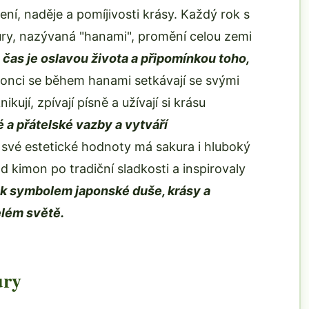
ní, naděje a pomíjivosti krásy. Každý rok s
ry, nazývaná "hanami", promění celou zemi
 čas je oslavou života a připomínkou toho,
onci se během hanami setkávají se svými
kují, zpívají písně a užívají si krásu
 a přátelské vazby a vytváří
vé estetické hodnoty má sakura i hluboký
d kimon po tradiční sladkosti a inspirovaly
ak symbolem japonské duše, krásy a
elém světě.
ury