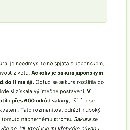
ra, je neodmyslitelně spjata s Japonskem,
ivost života.
Ačkoliv je sakura japonským
ž do Himalájí.
Odtud se sakura rozšířila do
kde si získala výjimečné postavení.
V
htilo přes 600 odrůd sakury,
lišících se
kvetení. Tato rozmanitost odráží hluboký
u k tomuto nádhernému stromu.
Sakura se
byčejné lidi, kteří v jejím křehkém půvabu