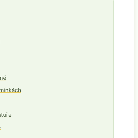
ů
šně
dmínkách
atuře
e