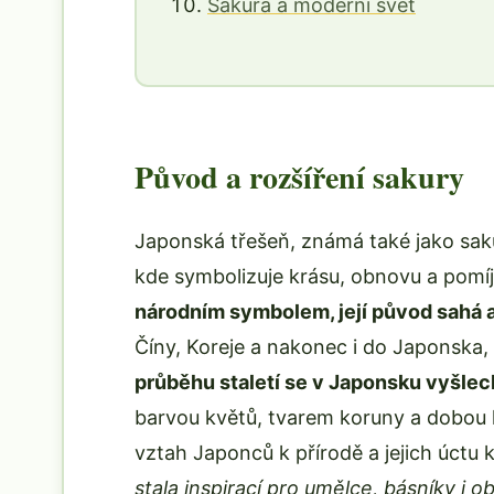
Sakura a moderní svět
Původ a rozšíření sakury
Japonská třešeň, známá také jako saku
kde symbolizuje krásu, obnovu a pomíj
národním symbolem, její původ sahá a
Číny, Koreje a nakonec i do Japonska, 
průběhu staletí se v Japonsku vyšlec
barvou květů, tvarem koruny a dobou 
vztah Japonců k přírodě a jejich úct
stala inspirací pro umělce, básníky i o