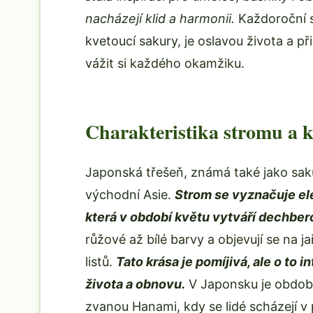
nacházejí klid a harmonii.
Každoroční s
kvetoucí sakury, je oslavou života a př
vážit si každého okamžiku.
Charakteristika stromu a 
Japonská třešeň, známá také jako saku
východní Asie.
Strom se vyznačuje el
která v období květu vytváří dechber
růžové až bílé barvy a objevují se na 
listů.
Tato krása je pomíjivá, ale o to 
života a obnovu.
V Japonsku je období
zvanou Hanami, kdy se lidé scházejí v