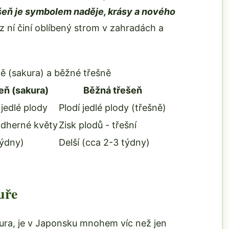
šeň je symbolem naděje, krásy a nového
z ní činí oblíbený strom v zahradách a
ě (sakura) a běžné třešně
eň (sakura)
Běžná třešeň
 jedlé plody
Plodí jedlé plody (třešně)
ádherné květy
Zisk plodů - třešní
týdny)
Delší (cca 2-3 týdny)
uře
ura, je v Japonsku mnohem víc než jen