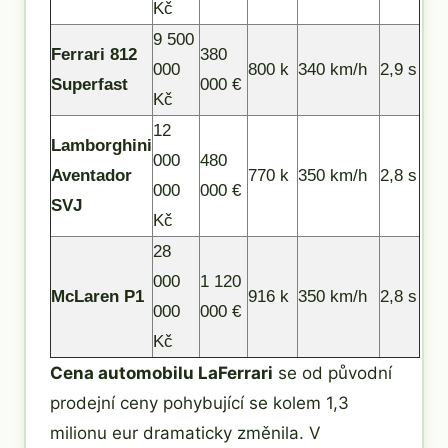
Kč
9 500
Ferrari 812
380
000
800 k
340 km/h
2,9 s
Superfast
000 €
Kč
12
Lamborghini
000
480
Aventador
770 k
350 km/h
2,8 s
000
000 €
SVJ
Kč
28
000
1 120
McLaren P1
916 k
350 km/h
2,8 s
000
000 €
Kč
Cena automobilu LaFerrari
se od původní
prodejní ceny pohybující se kolem 1,3
milionu eur dramaticky změnila. V