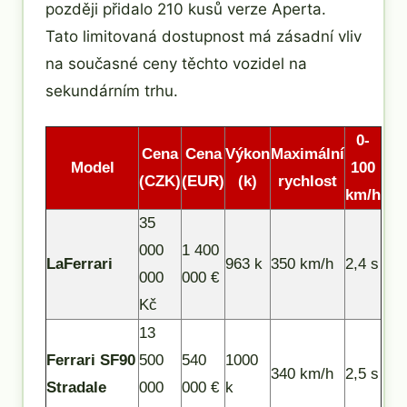
později přidalo 210 kusů verze Aperta.
Tato limitovaná dostupnost má zásadní vliv
na současné ceny těchto vozidel na
sekundárním trhu.
0-
Cena
Cena
Výkon
Maximální
Model
100
(CZK)
(EUR)
(k)
rychlost
km/h
35
000
1 400
LaFerrari
963 k
350 km/h
2,4 s
000
000 €
Kč
13
Ferrari SF90
500
540
1000
340 km/h
2,5 s
Stradale
000
000 €
k