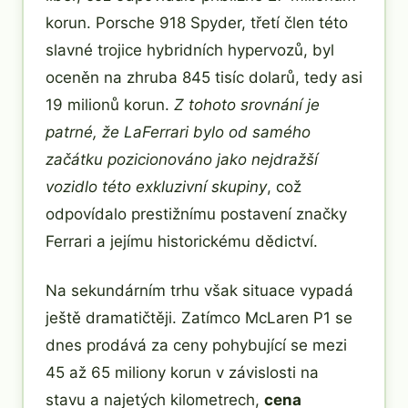
korun. Porsche 918 Spyder, třetí člen této
slavné trojice hybridních hypervozů, byl
oceněn na zhruba 845 tisíc dolarů, tedy asi
19 milionů korun.
Z tohoto srovnání je
patrné, že LaFerrari bylo od samého
začátku pozicionováno jako nejdražší
vozidlo této exkluzivní skupiny
, což
odpovídalo prestižnímu postavení značky
Ferrari a jejímu historickému dědictví.
Na sekundárním trhu však situace vypadá
ještě dramatičtěji. Zatímco McLaren P1 se
dnes prodává za ceny pohybující se mezi
45 až 65 miliony korun v závislosti na
stavu a najetých kilometrech,
cena