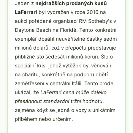
Jeden z
nejdražších prodaných kusů
LaFerrari
byl vydražen v roce 2016 na
aukci pořádané organizací RM Sotheby's v
Daytona Beach na Floridě. Tento konkrétní
exemplář dosáhl neuvěřitelné částky sedm
milionů dolarů, což v přepočtu představuje
přibližně sto šedesát milionů korun. Šlo o
speciální kus, jehož výtěžek byl věnován
na charitu, konkrétně na podporu obětí
zemětřesení v centrální Itálii. Tento prodej
ukázal, že
LaFerrari cena může daleko
přesáhnout standardní tržní hodnotu
,
zejména když se jedná o vozy s unikátním
příběhem nebo určením.