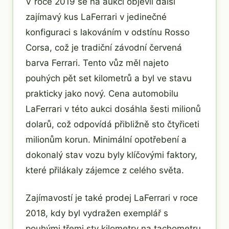
V roce 2019 se na aukci objevil další
zajímavý kus LaFerrari v jedinečné
konfiguraci s lakováním v odstínu Rosso
Corsa, což je tradiční závodní červená
barva Ferrari. Tento vůz měl najeto
pouhých pět set kilometrů a byl ve stavu
prakticky jako nový. Cena automobilu
LaFerrari v této aukci dosáhla šesti milionů
dolarů, což odpovídá přibližně sto čtyřiceti
milionům korun. Minimální opotřebení a
dokonalý stav vozu byly klíčovými faktory,
které přilákaly zájemce z celého světa.
Zajímavostí je také prodej LaFerrari v roce
2018, kdy byl vydražen exemplář s
pouhými třemi sty kilometry na tachometru.