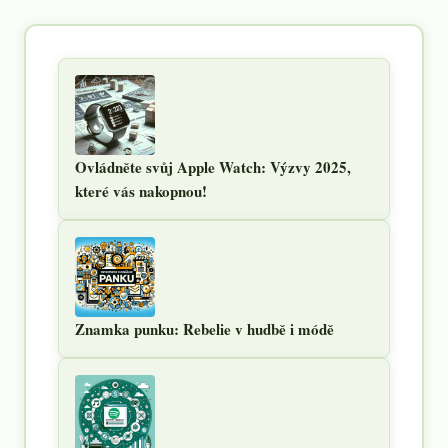
Ovládněte svůj Apple Watch: Výzvy 2025,
které vás nakopnou!
Znamka punku: Rebelie v hudbě i módě