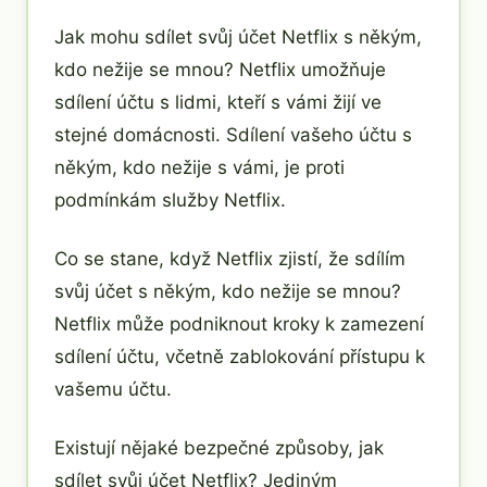
Jak mohu sdílet svůj účet Netflix s někým,
kdo nežije se mnou? Netflix umožňuje
sdílení účtu s lidmi, kteří s vámi žijí ve
stejné domácnosti. Sdílení vašeho účtu s
někým, kdo nežije s vámi, je proti
podmínkám služby Netflix.
Co se stane, když Netflix zjistí, že sdílím
svůj účet s někým, kdo nežije se mnou?
Netflix může podniknout kroky k zamezení
sdílení účtu, včetně zablokování přístupu k
vašemu účtu.
Existují nějaké bezpečné způsoby, jak
sdílet svůj účet Netflix? Jediným