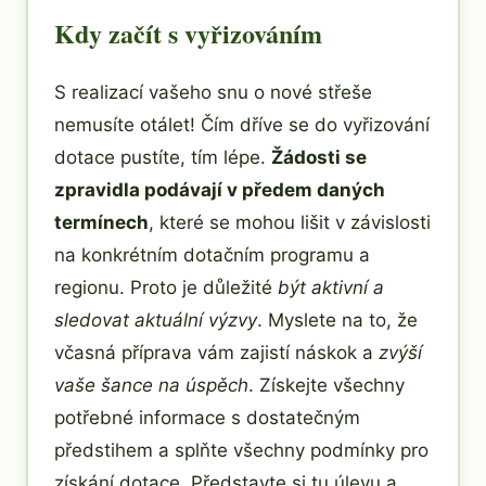
Kdy začít s vyřizováním
S realizací vašeho snu o nové střeše
nemusíte otálet! Čím dříve se do vyřizování
dotace pustíte, tím lépe.
Žádosti se
zpravidla podávají v předem daných
termínech
, které se mohou lišit v závislosti
na konkrétním dotačním programu a
regionu. Proto je důležité
být aktivní a
sledovat aktuální výzvy
. Myslete na to, že
včasná příprava vám zajistí náskok a
zvýší
vaše šance na úspěch
. Získejte všechny
potřebné informace s dostatečným
předstihem a splňte všechny podmínky pro
získání dotace. Představte si tu úlevu a