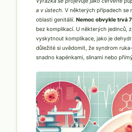
Vyrážka se projevuje jako červené pu
a v ústech.
V některých případech se 
oblasti genitálií.
Nemoc obvykle trvá 7 
bez komplikací. U některých jedinců, 
vyskytnout komplikace, jako je dehydr
důležité si uvědomit, že syndrom ruka-
snadno kapénkami, slinami nebo přím