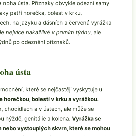
 noha ústa. Příznaky obvykle odezní samy
ky patří horečka, bolest v krku,
tech, na jazyku a dásních a červená vyrážka
e nejvíce nakažlivé v prvním týdnu
, ale
 týdnů po odeznění příznaků.
oha ústa
ocnění, které se nejčastěji vyskytuje u
 horečkou, bolestí v krku a vyrážkou.
h, chodidlech a v ústech, ale může se
sou hýždě, genitálie a kolena.
Vyrážka se
h nebo vystouplých skvrn, které se mohou