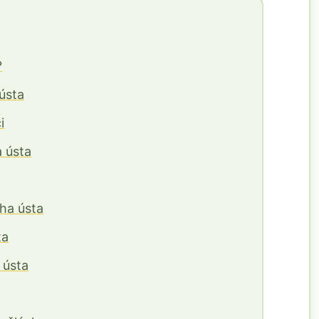
?
ústa
i
 ústa
ha ústa
ta
 ústa