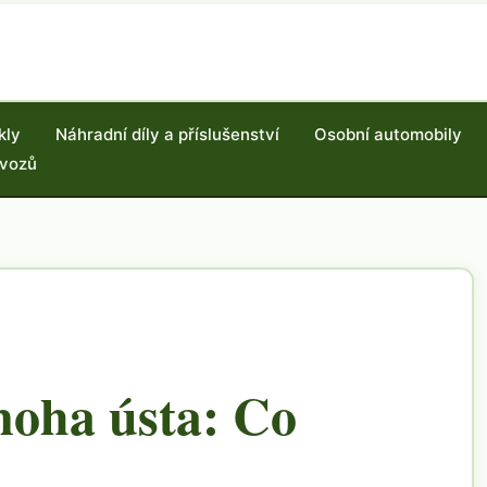
kly
Náhradní díly a příslušenství
Osobní automobily
 vozů
oha ústa: Co