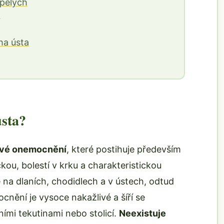
pělých
ha ústa
sta?
ové onemocnění
, které postihuje především
kou, bolestí v krku a charakteristickou
 na dlaních, chodidlech a v ústech, odtud
ění je vysoce nakažlivé a šíří se
ními tekutinami nebo stolicí.
Neexistuje