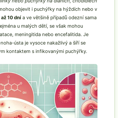
pínky nebo puchýřky na dlaních, chodidlech
mohou objevit i puchýřky na hýždích nebo v
až 10 dní
a ve většině případů odezní sama
zejména u malých dětí, se však mohou
atace, meningitida nebo encefalitida. Je
noha-ústa je vysoce nakažlivý a šíří se
ým kontaktem s infikovanými puchýřky.