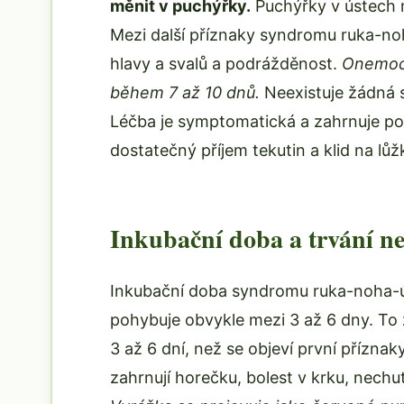
měnit v puchýřky.
Puchýřky v ústech mo
Mezi další příznaky syndromu ruka-noh
hlavy a svalů a podrážděnost.
Onemocn
během 7 až 10 dnů.
Neexistuje žádná 
Léčba je symptomatická a zahrnuje pod
dostatečný příjem tekutin a klid na lůž
Inkubační doba a trvání n
Inkubační doba syndromu ruka-noha-ús
pohybuje obvykle mezi 3 až 6 dny. To
3 až 6 dní, než se objeví první příznak
zahrnují horečku, bolest v krku, nechu