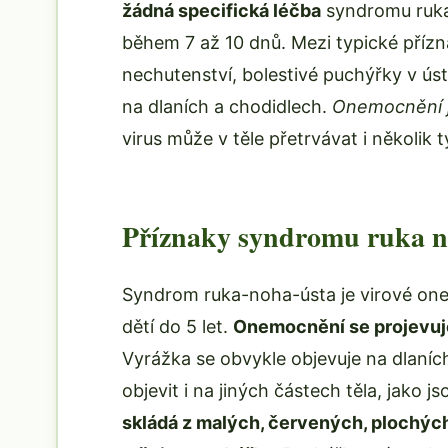
žádná specifická léčba
syndromu ruka
během 7 až 10 dnů. Mezi typické přízna
nechutenství, bolestivé puchýřky v ús
na dlaních a chodidlech.
Onemocnění j
virus může v těle přetrvávat i několik
Příznaky syndromu ruka n
Syndrom ruka-noha-ústa je virové onem
dětí do 5 let.
Onemocnění se projevuje
Vyrážka se obvykle objevuje na dlaníc
objevit i na jiných částech těla, jako j
skládá z malých, červených, plochýc