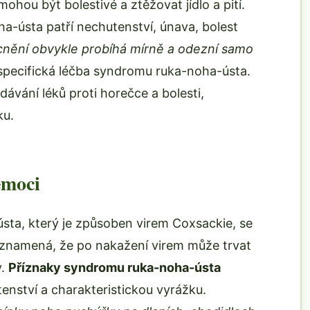
hou být bolestivé a ztěžovat jídlo a pití.
a-ústa patří nechutenství, únava, bolest
ění obvykle probíhá mírně a odezní samo
specifická léčba syndromu ruka-noha-ústa.
ávání léků proti horečce a bolesti,
ku.
emoci
ta, který je způsoben virem Coxsackie, se
 znamená, že po nakažení virem může trvat
y.
Příznaky syndromu ruka-noha-ústa
tenství a charakteristickou vyrážku.