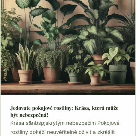
Jedovate pokojové rostliny: Krása, která může
být nebezpečná!
Krása s&nbsp;skrytým nebezpečím Pokojové
rostliny dokáží neuvěřitelně oživit a zkrášlit