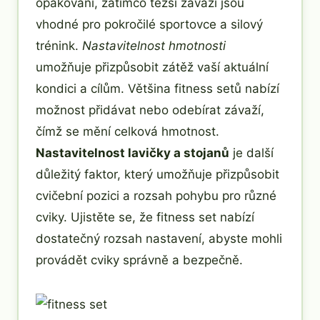
opakování, zatímco těžší závaží jsou
vhodné pro pokročilé sportovce a silový
trénink.
Nastavitelnost hmotnosti
umožňuje přizpůsobit zátěž vaší aktuální
kondici a cílům. Většina fitness setů nabízí
možnost přidávat nebo odebírat závaží,
čímž se mění celková hmotnost.
Nastavitelnost lavičky a stojanů
je další
důležitý faktor, který umožňuje přizpůsobit
cvičební pozici a rozsah pohybu pro různé
cviky. Ujistěte se, že fitness set nabízí
dostatečný rozsah nastavení, abyste mohli
provádět cviky správně a bezpečně.