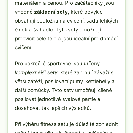
materiálem a cenou. Pro začátečníky jsou
vhodné
základní sety
, které obvykle
obsahují podložku na cvičení, sadu lehkých
činek a švihadlo. Tyto sety umožňují
procvičit celé tělo a jsou ideální pro domácí
cvičení.
Pro pokročilé sportovce jsou určeny
komplexnější sety
, které zahrnují závaží s
větší zátěží, posilovací gumy, kettlebelly a
další pomůcky. Tyto sety umožňují cíleně
posilovat jednotlivé svalové partie a
dosahovat tak lepších výsledků.
Při výběru fitness setu je důležité zohlednit