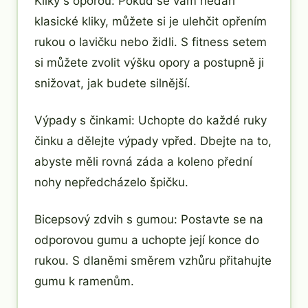
Kliky s oporou: Pokud se vám nedaří
klasické kliky, můžete si je ulehčit opřením
rukou o lavičku nebo židli. S fitness setem
si můžete zvolit výšku opory a postupně ji
snižovat, jak budete silnější.
Výpady s činkami: Uchopte do každé ruky
činku a dělejte výpady vpřed. Dbejte na to,
abyste měli rovná záda a koleno přední
nohy nepředcházelo špičku.
Bicepsový zdvih s gumou: Postavte se na
odporovou gumu a uchopte její konce do
rukou. S dlaněmi směrem vzhůru přitahujte
gumu k ramenům.