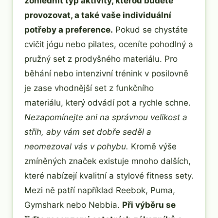
zohlednit typ aktivity, kterou budete
provozovat, a také vaše individuální
potřeby a preference.
Pokud se chystáte
cvičit jógu nebo pilates, oceníte pohodlný a
pružný set z prodyšného materiálu. Pro
běhání nebo intenzivní trénink v posilovně
je zase vhodnější set z funkčního
materiálu, který odvádí pot a rychle schne.
Nezapomínejte ani na správnou velikost a
střih, aby vám set dobře seděl a
neomezoval vás v pohybu.
Kromě výše
zmíněných značek existuje mnoho dalších,
které nabízejí kvalitní a stylové fitness sety.
Mezi ně patří například Reebok, Puma,
Gymshark nebo Nebbia.
Při výběru se