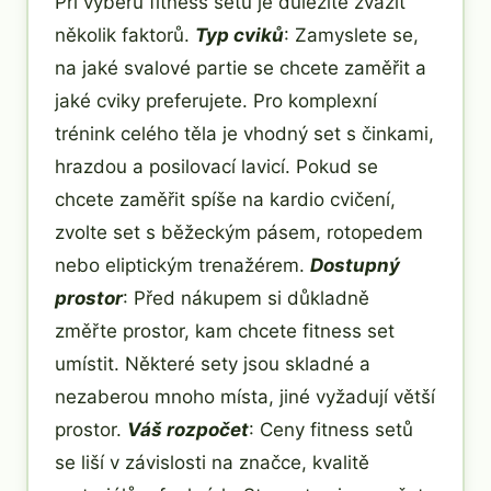
Při výběru fitness setu je důležité zvážit
několik faktorů.
Typ cviků
: Zamyslete se,
na jaké svalové partie se chcete zaměřit a
jaké cviky preferujete. Pro komplexní
trénink celého těla je vhodný set s činkami,
hrazdou a posilovací lavicí. Pokud se
chcete zaměřit spíše na kardio cvičení,
zvolte set s běžeckým pásem, rotopedem
nebo eliptickým trenažérem.
Dostupný
prostor
: Před nákupem si důkladně
změřte prostor, kam chcete fitness set
umístit. Některé sety jsou skladné a
nezaberou mnoho místa, jiné vyžadují větší
prostor.
Váš rozpočet
: Ceny fitness setů
se liší v závislosti na značce, kvalitě