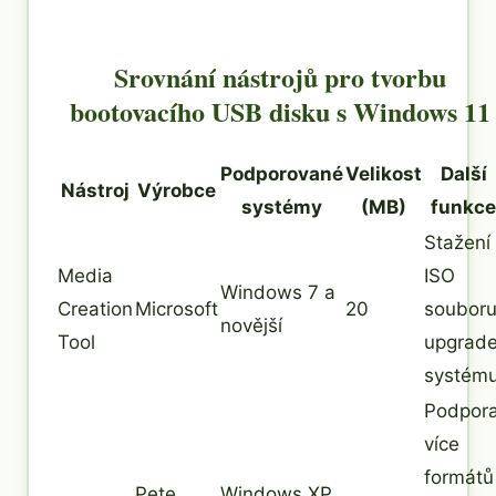
Srovnání nástrojů pro tvorbu
bootovacího USB disku s Windows 11
Podporované
Velikost
Další
Nástroj
Výrobce
systémy
(MB)
funkce
Stažení
Media
ISO
Windows 7 a
Creation
Microsoft
20
souboru
novější
Tool
upgrad
systém
Podpor
více
formátů
Pete
Windows XP