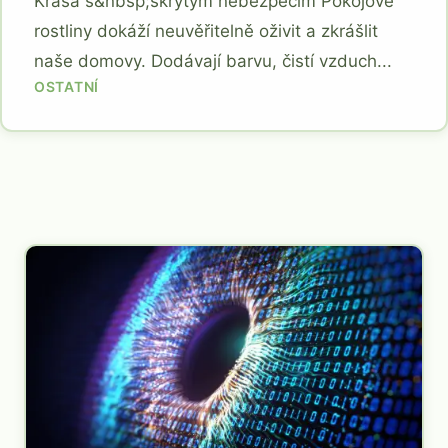
Krása s&nbsp;skrytým nebezpečím Pokojové
rostliny dokáží neuvěřitelně oživit a zkrášlit
naše domovy. Dodávají barvu, čistí vzduch...
OSTATNÍ