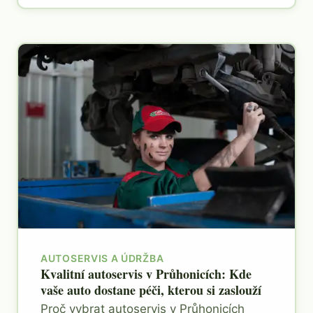
AUTOSERVIS A ÚDRŽBA
Kvalitní autoservis v Průhonicích: Kde
vaše auto dostane péči, kterou si zaslouží
Proč vybrat autoservis v Průhonicích