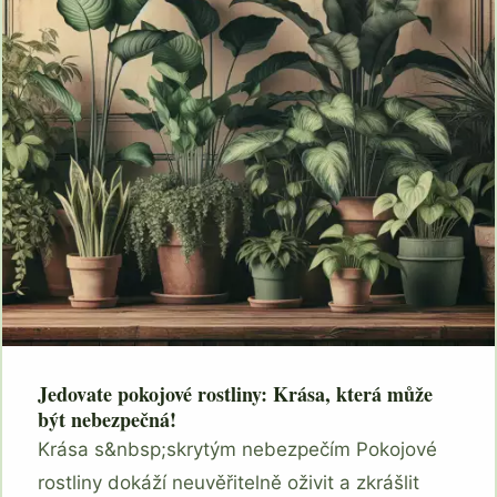
Jedovate pokojové rostliny: Krása, která může
být nebezpečná!
Krása s&nbsp;skrytým nebezpečím Pokojové
rostliny dokáží neuvěřitelně oživit a zkrášlit